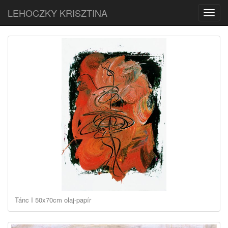
LEHOCZKY KRISZTINA
Toggl
navig
Tánc I 50x70cm olaj-papír